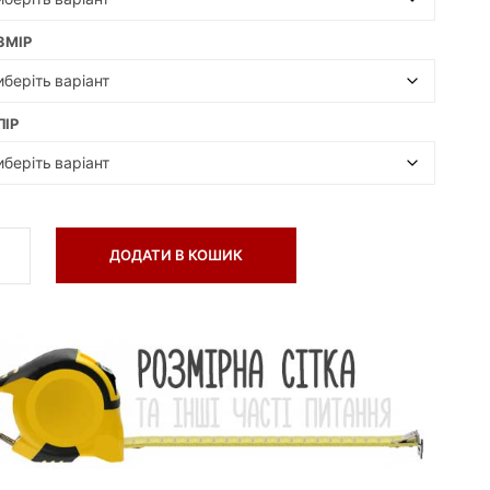
А
Є
ЗМІР
Т
О
В
А
ЛІР
Р
І
В
.
ДОДАТИ В КОШИК