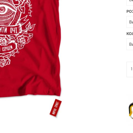
РО
КО