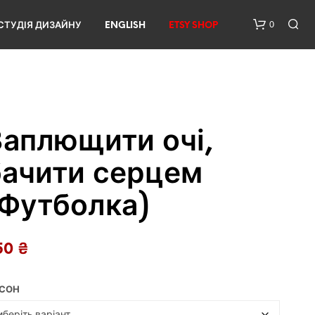
0
СТУДІЯ ДИЗАЙНУ
ENGLISH
ETSY SHOP
Заплющити очі,
бачити серцем
У
(Футболка)
К
О
Ш
50
₴
И
К
У
Н
СОН
Е
М