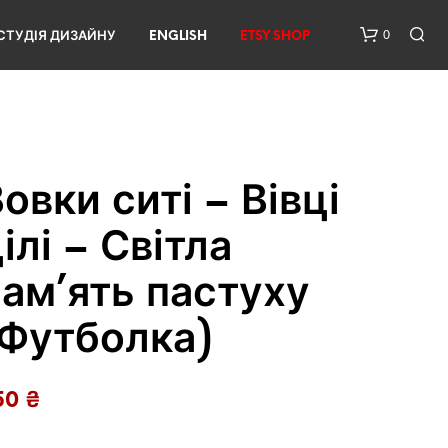
0
СТУДІЯ ДИЗАЙНУ
ENGLISH
ETSY SHOP
овки ситі – Вівці
ілі – Світла
У
ам’ять пастуху
К
О
(Футболка)
Ш
И
К
У
50
₴
Н
Е
М