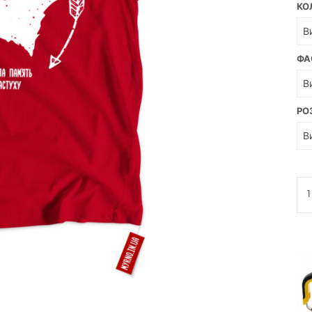
КО
ФА
РО