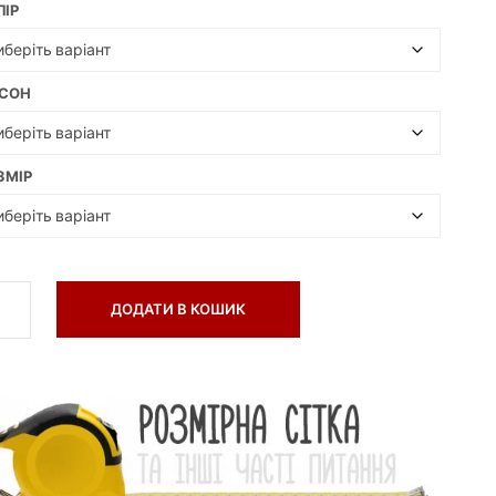
ЛІР
А
Є
Т
О
СОН
В
А
Р
І
ЗМІР
В
.
ДОДАТИ В КОШИК