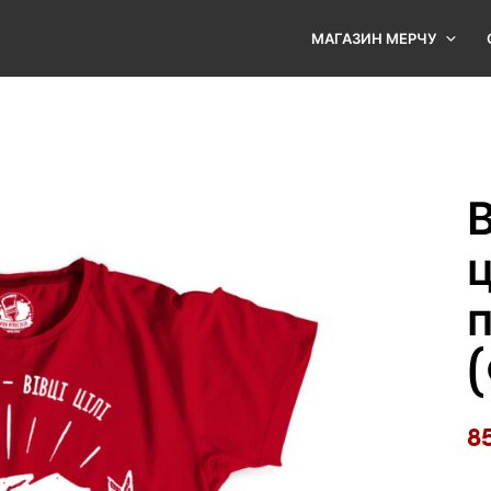
МАГАЗИН МЕРЧУ
В
ц
п
8