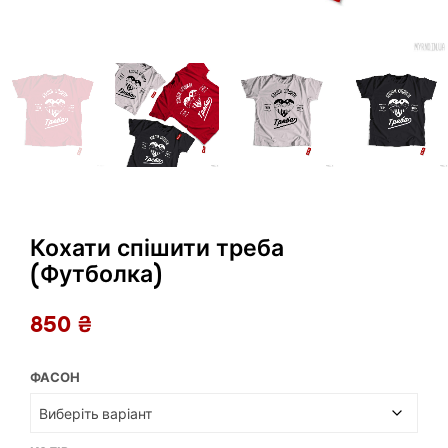
Кохати спішити треба
(Футболка)
850
₴
ФАСОН