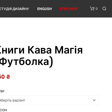
0
СТУДІЯ ДИЗАЙНУ
ENGLISH
ETSY SHOP
ниги Кава Магія
(Футболка)
У
К
50
₴
О
Ш
И
ЛІР
К
У
Н
Е
СОН
М