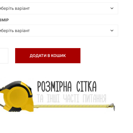
А
Є
Т
ЗМІР
О
В
А
Р
І
В
.
ДОДАТИ В КОШИК