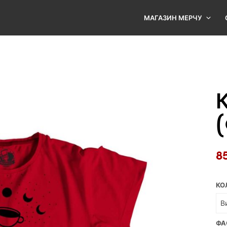
МАГАЗИН МЕРЧУ
К
8
КО
ФА